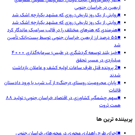
■
آغاز پیش‌فروش بلیت ناوگان حمل‌ونقل عمومی سفرهای
اربعین در خراسان جنوبی
■
روایتی از یک روز تاریخی؛ روزی که مشهد یکپارچه اشک شد
■
روایتی از یک روز تاریخی؛ روزی که مشهد یکپارچه اشک شد
■
هنرمندی که هنرهای مختلف را در قالب سرامیک ماندگار کرد
■
۵۵ درصد ارز اربعین خراسان جنوبی توسط پست‌بانک تأمین
شد
■
خیز بلند توسعه گردشگری در طبس؛ سرمایه‌گذاری ۴۰۰۰
میلیاردی در مسیر تحقق
■
2 پرونده قتل ظرف ساعات اولیه کشف و عاملان بازداشت
شدند
■
پایان محرومیت روستای «رجنگ» از آب شرب با ورود دادستان
قائنات
■
سهم چشمگیر کشاورزی در اقتصاد خراسان جنوبی؛ تولید ۸۸
همت ثروت
پربیننده ترین ها
■
اجرای طرح راهداری محوری در محورهای خراسان جنوبی