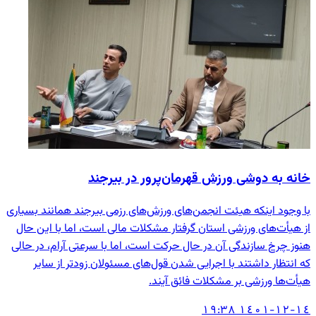
خانه به دوشی ورزش قهرمان‌پرور در بیرجند
با وجود اينكه هیئت انجمن‌های ورزش‌های رزمی بیرجند همانند بسياری
از هيأت‌های ورزشی استان گرفتار مشكلات مالی است، اما با اين حال
هنوز چرخ سازندگی آن در حال حركت است، اما با سرعتی آرام، در حالی
كه انتظار داشتند با اجرایی شدن قول‌های مسئولان زودتر از ساير
هيأت‌ها ورزشی بر مشکلات فائق آیند.
۱٤۰۱-۱۲-۱٤ ۱۹:۳۸