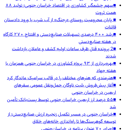
■
سهم چشمگیر کشاورزی در اقتصاد خراسان جنوبی؛ تولید ۸۸
همت ثروت
■
پایان محرومیت روستای «رجنگ» از آب شرب با ورود دادستان
قائنات
■
رشد ۴۰۰ درصدی تسهیلات صنایع‌دستی و افتتاح ۲۷۰ کارگاه
در هفته صنایع‌دستی
■
2 پرونده قتل ظرف ساعات اولیه کشف و عاملان بازداشت
شدند
■
بهره‌برداری از ۹۳ پروژه کشاورزی در خراسان جنوبی همزمان با
هفته جهاد
■
هنرمندی که هنرهای مختلف را در قالب سرامیک ماندگار کرد
■
آغاز پیش‌فروش بلیت ناوگان حمل‌ونقل عمومی سفرهای
اربعین در خراسان جنوبی
■
۵۵ درصد ارز اربعین خراسان جنوبی توسط پست‌بانک تأمین
شد
■
خراسان جنوبی در مسیر تکمیل زنجیره ارزش صنایع‌دستی؛ از
توسعه گوهرسنگ‌ها تا راه‌اندازی خانه‌های خلاق
■
اجرای ۷۰ عنوان برنامه در خراسان‌جنوبی