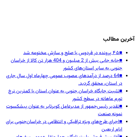
آخرین مطالب
■
۴۵ پرونده در فردوس با صلح و سازش مختومه شد
■
جابه جایی بیش از 2 میلیون و 404 هزار تن کالا از خراسان
جنوبی به سایر استان‌های کشور
■
64 درصد از درآمدهای مصوب عمومی چهارماه اول سال جاری
در استان، محقق گردید.
■
تثبیت جایگاه خراسان جنوبی به عنوان استان با کمترین نرخ
تورم ماهانه در سطح کشور
■
تقدیر رئیس‌جمهور از مدیرعامل کویرتایر به عنوان پیشکسوت
نمونه صنعت
■
اجرای طرح‌های ویژه ترافیکی و انتظامی در خراسان‌جنوبی برای
ایام اربعین