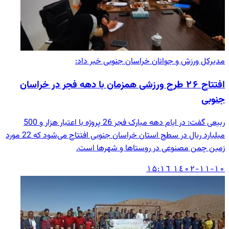
مدیرکل ورزش و جوانان خراسان جنوبی خبر داد:
افتتاح ۲۶ طرح ورزشی همزمان با دهه فجر در خراسان
جنوبی
ربیعی گفت: در ایام دهه مبارک فجر 26 پروژه با اعتبار هزار و 500
میلیارد ریال در سطح استان خراسان جنوبی افتتاح می‌شود که 22 مورد
زمین چمن مصنوعی در روستاها و شهرها است.
۱٤۰۲-۱۱-۱۰ ۱۵:۱٦