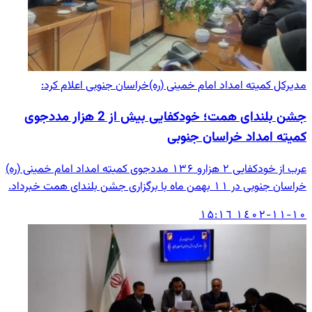
مدیرکل کمیته امداد امام خمینی (ره)خراسان جنوبی اعلام کرد:
جشن بلندای همت؛ خودکفایی بیش از 2 هزار مددجوی
کمیته امداد خراسان جنوبی
عرب از خودکفایی ۲ هزارو ۱۳۶ مددجوی کمیته امداد امام خمینی (ره)
خراسان جنوبی در ۱۱ بهمن ماه با برگزاری جشن بلندای همت خبرداد.
۱٤۰۲-۱۱-۱۰ ۱۵:۱٦