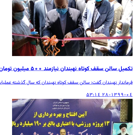
تکمیل سالن سقف کوتاه نهبندان نیازمند ۵۰۰ میلیون تومان اعتبار
فرماندار نهبندان گفت: سالن سقف کوتاه نهبندان که سال گذشته عملیات احداث آن آغاز شده ولی برای تکمیل این سالن، ن
۱۳۹۹-۰٤-۲۸ ۱٤:۵۳