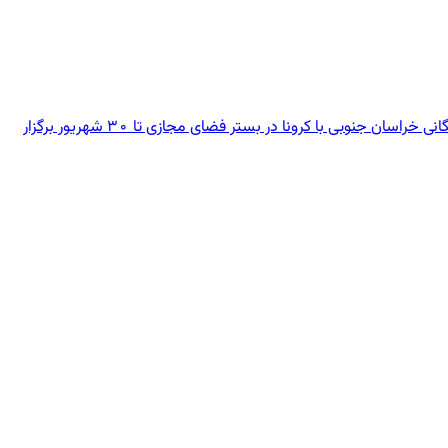
رئیس هیئت همگانی خراسان جنوبی گفت: پویش آماده باش با هدف افزایش تاب آوری شهروندان و برای مواجهه فعال هیئت های ورزش های همگانی خراسان جنوبی با کرونا در بستر فضای مجازی تا ۳۰ شهریور برگزار