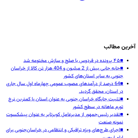
آخرین مطالب
■
۴۵ پرونده در فردوس با صلح و سازش مختومه شد
■
جابه جایی بیش از 2 میلیون و 404 هزار تن کالا از خراسان
جنوبی به سایر استان‌های کشور
■
64 درصد از درآمدهای مصوب عمومی چهارماه اول سال جاری
در استان، محقق گردید.
■
تثبیت جایگاه خراسان جنوبی به عنوان استان با کمترین نرخ
تورم ماهانه در سطح کشور
■
تقدیر رئیس‌جمهور از مدیرعامل کویرتایر به عنوان پیشکسوت
نمونه صنعت
■
اجرای طرح‌های ویژه ترافیکی و انتظامی در خراسان‌جنوبی برای
ایام اربعین