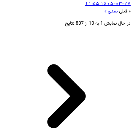
۱٤۰۵-۰۳-۲۷ ۱۱:۵۵
« قبلی
بعدی »
در حال نمایش
1
به
10
از
807
نتایج