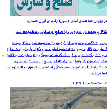
در پویش «به عشق امام حسین(ع)، برای ایران همدل»؛
۴۵ پرونده در فردوس با صلح و سازش مختومه شد
رئیس دادگستری شهرستان فردوس از مختومه شدن ۴۵ پرونده
قضایی در قالب پویش «به عشق امام حسین(ع)، برای ایران همدل»
خبر داد و گفت: ترویج فرهنگ گذشت، بهره‌گیری از ظرفیت‌های قانونی و
مشارکت مؤثر شوراهای حل اختلاف و صلح‌یاران، نقش مهمی در
کاهش اختلافات، تقویت همبستگی اجتماعی و تحقق عدالت ترمیمی
ایفا می‌کند.
۱٤۰۵-۰۵-۱۲ ۱۱:۳۹