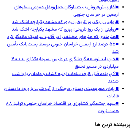
■
آغاز پیش‌فروش بلیت ناوگان حمل‌ونقل عمومی سفرهای
اربعین در خراسان جنوبی
■
روایتی از یک روز تاریخی؛ روزی که مشهد یکپارچه اشک شد
■
روایتی از یک روز تاریخی؛ روزی که مشهد یکپارچه اشک شد
■
هنرمندی که هنرهای مختلف را در قالب سرامیک ماندگار کرد
■
۵۵ درصد ارز اربعین خراسان جنوبی توسط پست‌بانک تأمین
شد
■
خیز بلند توسعه گردشگری در طبس؛ سرمایه‌گذاری ۴۰۰۰
میلیاردی در مسیر تحقق
■
2 پرونده قتل ظرف ساعات اولیه کشف و عاملان بازداشت
شدند
■
پایان محرومیت روستای «رجنگ» از آب شرب با ورود دادستان
قائنات
■
سهم چشمگیر کشاورزی در اقتصاد خراسان جنوبی؛ تولید ۸۸
همت ثروت
پربیننده ترین ها