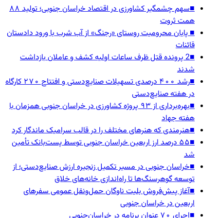
■
سهم چشمگیر کشاورزی در اقتصاد خراسان جنوبی؛ تولید ۸۸
همت ثروت
■
پایان محرومیت روستای «رجنگ» از آب شرب با ورود دادستان
قائنات
■
2 پرونده قتل ظرف ساعات اولیه کشف و عاملان بازداشت
شدند
■
رشد ۴۰۰ درصدی تسهیلات صنایع‌دستی و افتتاح ۲۷۰ کارگاه
در هفته صنایع‌دستی
■
بهره‌برداری از ۹۳ پروژه کشاورزی در خراسان جنوبی همزمان با
هفته جهاد
■
هنرمندی که هنرهای مختلف را در قالب سرامیک ماندگار کرد
■
۵۵ درصد ارز اربعین خراسان جنوبی توسط پست‌بانک تأمین
شد
■
خراسان جنوبی در مسیر تکمیل زنجیره ارزش صنایع‌دستی؛ از
توسعه گوهرسنگ‌ها تا راه‌اندازی خانه‌های خلاق
■
آغاز پیش‌فروش بلیت ناوگان حمل‌ونقل عمومی سفرهای
اربعین در خراسان جنوبی
■
اجرای ۷۰ عنوان برنامه در خراسان‌جنوبی