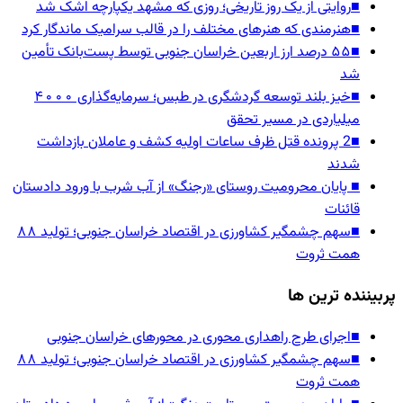
■
روایتی از یک روز تاریخی؛ روزی که مشهد یکپارچه اشک شد
■
هنرمندی که هنرهای مختلف را در قالب سرامیک ماندگار کرد
■
۵۵ درصد ارز اربعین خراسان جنوبی توسط پست‌بانک تأمین
شد
■
خیز بلند توسعه گردشگری در طبس؛ سرمایه‌گذاری ۴۰۰۰
میلیاردی در مسیر تحقق
■
2 پرونده قتل ظرف ساعات اولیه کشف و عاملان بازداشت
شدند
■
پایان محرومیت روستای «رجنگ» از آب شرب با ورود دادستان
قائنات
■
سهم چشمگیر کشاورزی در اقتصاد خراسان جنوبی؛ تولید ۸۸
همت ثروت
پربیننده ترین ها
■
اجرای طرح راهداری محوری در محورهای خراسان جنوبی
■
سهم چشمگیر کشاورزی در اقتصاد خراسان جنوبی؛ تولید ۸۸
همت ثروت