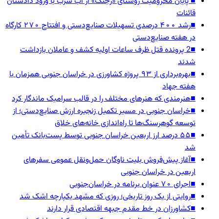
■
پایان محرومیت روستای «رجنگ» از آب شرب با ورود دادستان
قائنات
■
رشد ۴۰۰ درصدی تسهیلات صنایع‌دستی و افتتاح ۲۷۰ کارگاه
در هفته صنایع‌دستی
■
2 پرونده قتل ظرف ساعات اولیه کشف و عاملان بازداشت
شدند
■
بهره‌برداری از ۹۳ پروژه کشاورزی در خراسان جنوبی همزمان با
هفته جهاد
■
هنرمندی که هنرهای مختلف را در قالب سرامیک ماندگار کرد
■
خراسان جنوبی در مسیر تکمیل زنجیره ارزش صنایع‌دستی؛ از
توسعه گوهرسنگ‌ها تا راه‌اندازی خانه‌های خلاق
■
۵۵ درصد ارز اربعین خراسان جنوبی توسط پست‌بانک تأمین
شد
■
آغاز پیش‌فروش بلیت ناوگان حمل‌ونقل عمومی سفرهای
اربعین در خراسان جنوبی
■
اجرای ۷۰ عنوان برنامه در خراسان‌جنوبی
■
روایتی از یک روز تاریخی؛ روزی که مشهد یکپارچه اشک شد
■
کشاورزان در خط مقدم جبهه اقتصادی قرار دارند