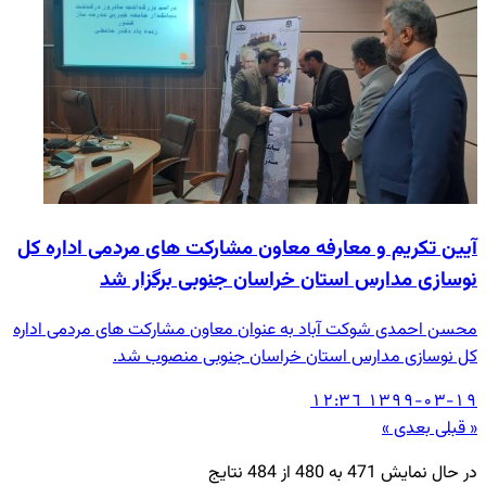
آیین تکریم و معارفه معاون مشارکت های مردمی اداره کل
نوسازی مدارس استان خراسان جنوبی برگزار شد
محسن احمدی شوکت آباد به عنوان معاون مشارکت های مردمی اداره
کل نوسازی مدارس استان خراسان جنوبی منصوب شد.
۱۳۹۹-۰۳-۱۹ ۱۲:۳٦
« قبلی
بعدی »
در حال نمایش
471
به
480
از
484
نتایج