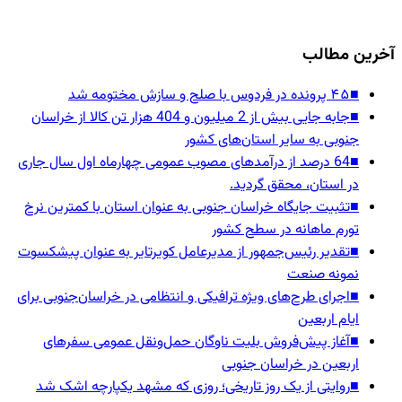
آخرین مطالب
■
۴۵ پرونده در فردوس با صلح و سازش مختومه شد
■
جابه جایی بیش از 2 میلیون و 404 هزار تن کالا از خراسان
جنوبی به سایر استان‌های کشور
■
64 درصد از درآمدهای مصوب عمومی چهارماه اول سال جاری
در استان، محقق گردید.
■
تثبیت جایگاه خراسان جنوبی به عنوان استان با کمترین نرخ
تورم ماهانه در سطح کشور
■
تقدیر رئیس‌جمهور از مدیرعامل کویرتایر به عنوان پیشکسوت
نمونه صنعت
■
اجرای طرح‌های ویژه ترافیکی و انتظامی در خراسان‌جنوبی برای
ایام اربعین
■
آغاز پیش‌فروش بلیت ناوگان حمل‌ونقل عمومی سفرهای
اربعین در خراسان جنوبی
■
روایتی از یک روز تاریخی؛ روزی که مشهد یکپارچه اشک شد