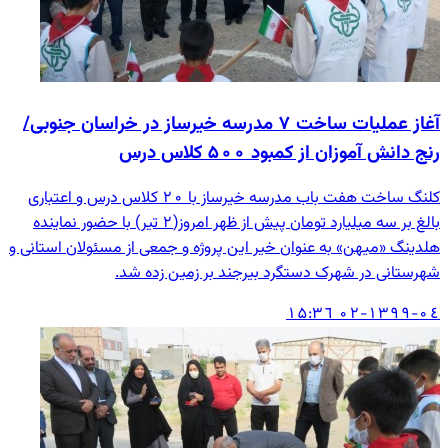
آغاز عملیات ساخت ۷ مدرسه خیرساز در خراسان جنوبی/
رنج دانش آ‌موزان از کمبود ۵۰۰ کلاس درس
کلنگ ساخت هفت باب مدرسه خیرساز با ۲۰ کلاس درس و اعتباری
بالغ بر سه میلیارد تومان پیش از ظهر امروز(۲ تیر) با حضور نماینده
هلدینگ «میهن» به عنوان خیر این پروژه و جمعی از مسئولان استانی و
شهرستانی در شهرک دستگرد بیرجند بر زمین زده شد.
۱۳۹۹-۰٤-۰۲ ۱۵:۳٦